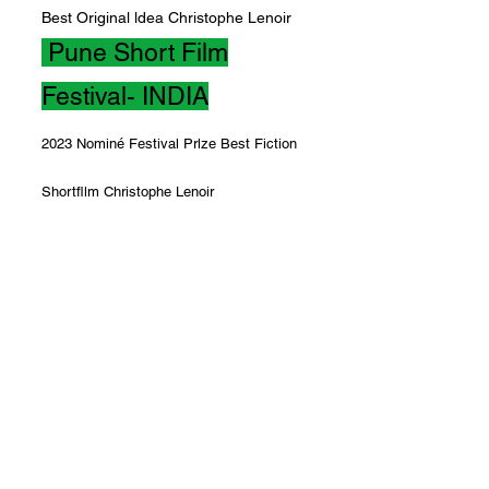
Best Original ldea Christophe Lenoir
Pune Short Film
Festival- INDIA
2023 Nominé Festival Prlze Best Fiction
Shortfllm Christophe Lenoir
Venus Community
Awards - TURKEY
2023 Vainqueur Best Short Best short
Christophe Lenoir
Miami Short Film
Festival